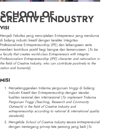
SCHOOL OF
CREATIVE INDUSTRY
VISI
Menjadi Fakultas yang menciptakan Entrepreneur yang mendunia
di bidang industri kreatif dengan karakter Integritas-
Profesionalisme Entrepreneurship (IPE) dan kebangsaan serta
memberi kontribusi positif bagi bangsa dan kemanusiaan. (
To be
a faculty that creates world-class Entrepreneurs with Integrity-
Professionalism Entrepreneurship (IPE) character and nationalism in
the field of Creative Industry, who can contribute positively to the
nation and humanity
).
MISI
Menyelenggarakan tridarma perguruan tinggi di bidang
Industri Kreatif dan Entrepreneurship dengan standar
kualitas nasional dan internasional (
To implement Tridarma
Perguruan Tinggi (Teaching, Research and Community
Outreach) in the field of Creative Industry and
entrepreneurship according to national & international quality
standards
).
Mengelola
School of Creative Industry
secara entrepreneurial
dengan memegang prinsip tata pamong yang baik (
To